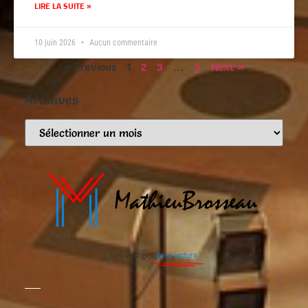
LIRE LA SUITE »
10 juin 2026
Aucun commentaire
« Previous
1
2
3
…
5
Next »
Archives
Les vertiges
de la lecture