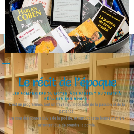
Le récit de l’époque
LES ROMANCIERS DU MOYEN-ÂGE PASSENT DU TEMPS À
RÉALISER SON ROMAN.
C’est un programme, tout un travail qui nécessite de la passion et de la
patience.
Ce sont des contes suivis de la poésie, et surtout cette bonne manière
aristocratique de prendre la parole.