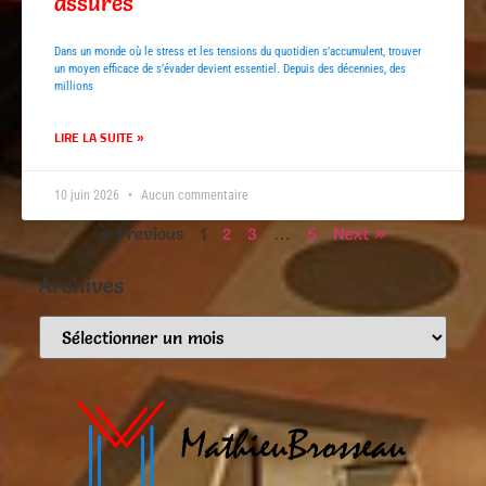
assurés
Dans un monde où le stress et les tensions du quotidien s’accumulent, trouver
un moyen efficace de s’évader devient essentiel. Depuis des décennies, des
millions
LIRE LA SUITE »
10 juin 2026
Aucun commentaire
« Previous
1
2
3
…
5
Next »
Archives